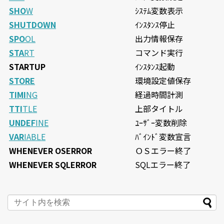
SHO
W
ｼｽﾃﾑ変数表示
SHUTDOWN
ｲﾝｽﾀﾝｽ停止
SPO
OL
出力情報保存
STA
RT
コマンド実行
STARTUP
ｲﾝｽﾀﾝｽ起動
STORE
環境設定値保存
TIMI
NG
経過時間計測
TTI
TLE
上部タイトル
UNDEF
INE
ﾕｰｻﾞｰ変数削除
VAR
IABLE
ﾊﾞｲﾝﾄﾞ変数宣言
WHENEVER OSERROR
ＯＳエラー終了
WHENEVER SQLERROR
SQLエラー終了