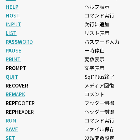
HELP
ヘルプ表示
HO
ST
コマンド実行
I
NPUT
次行に追加
L
IST
リスト表示
PASSW
ORD
パスワード入力
PAU
SE
一時停止
PRI
NT
変数表示
PRO
MPT
文字表示
QUIT
Sql*Plus終了
RECOVER
メディア回復
REM
ARK
コメント
REPF
OOTER
フッター制御
REPH
EADER
ヘッダー制御
R
UN
コマンド実行
SAV
E
ファイル保存
SET
ｼｽﾃﾑ変数設定