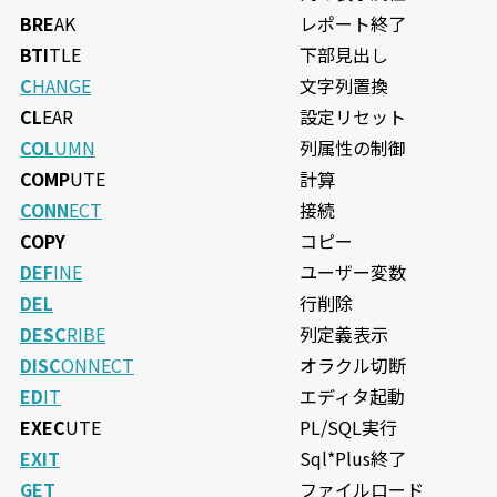
BRE
AK
レポート終了
BTI
TLE
下部見出し
C
HANGE
文字列置換
CL
EAR
設定リセット
COL
UMN
列属性の制御
COMP
UTE
計算
CONN
ECT
接続
COPY
コピー
DEF
INE
ユーザー変数
DEL
行削除
DESC
RIBE
列定義表示
DISC
ONNECT
オラクル切断
ED
IT
エディタ起動
EXEC
UTE
PL/SQL実行
EXIT
Sql*Plus終了
GET
ファイルロード