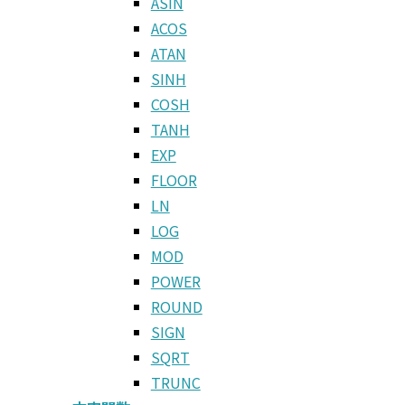
ASIN
ACOS
ATAN
SINH
COSH
TANH
EXP
FLOOR
LN
LOG
MOD
POWER
ROUND
SIGN
SQRT
TRUNC