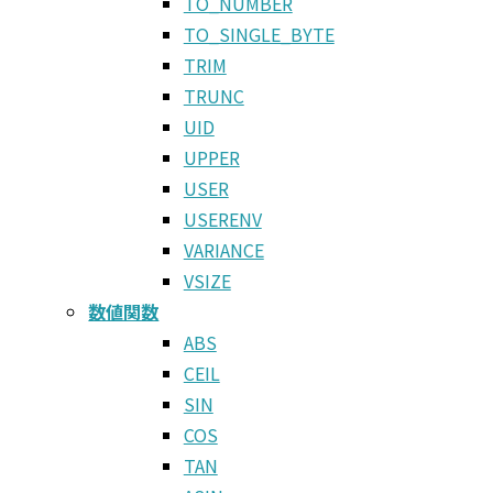
TO_NUMBER
TO_SINGLE_BYTE
TRIM
TRUNC
UID
UPPER
USER
USERENV
VARIANCE
VSIZE
数値関数
ABS
CEIL
SIN
COS
TAN