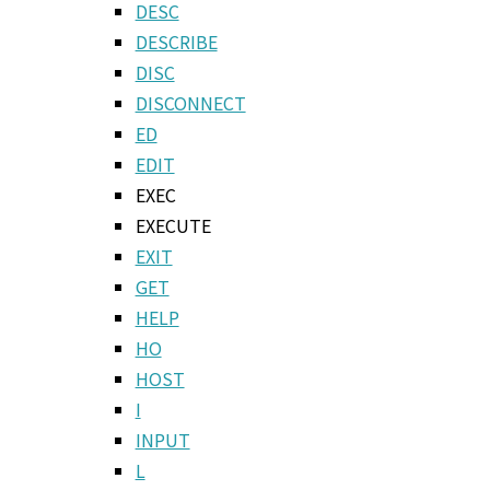
DESC
DESCRIBE
DISC
DISCONNECT
ED
EDIT
EXEC
EXECUTE
EXIT
GET
HELP
HO
HOST
I
INPUT
L