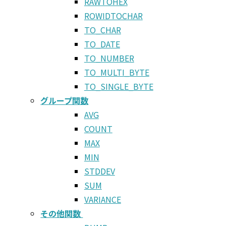
RAWTOHEX
ROWIDTOCHAR
TO_CHAR
TO_DATE
TO_NUMBER
TO_MULTI_BYTE
TO_SINGLE_BYTE
グループ関数
AVG
COUNT
MAX
MIN
STDDEV
SUM
VARIANCE
その他関数