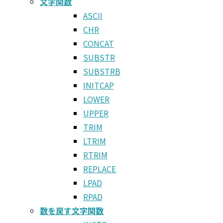
文字関数
ASCII
CHR
CONCAT
SUBSTR
SUBSTRB
INITCAP
LOWER
UPPER
TRIM
LTRIM
RTRIM
REPLACE
LPAD
RPAD
数を戻す文字関数