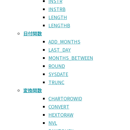
INSTR
INSTRB
LENGTH
LENGTHB
日付関数
ADD_MONTHS
LAST_DAY
MONTHS_BETWEEN
ROUND
SYSDATE
TRUNC
変換関数
CHARTOROWID
CONVERT
HEXTORAW
NVL