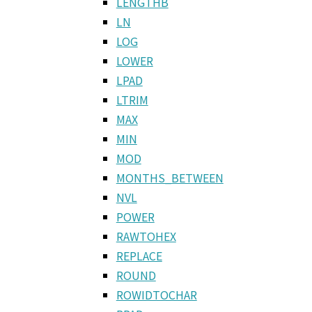
LENGTHB
LN
LOG
LOWER
LPAD
LTRIM
MAX
MIN
MOD
MONTHS_BETWEEN
NVL
POWER
RAWTOHEX
REPLACE
ROUND
ROWIDTOCHAR