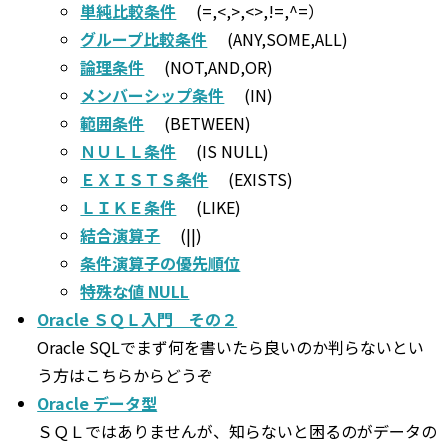
単純比較条件
(=,<,>,<>,!=,^=）
グループ比較条件
(ANY,SOME,ALL)
論理条件
(NOT,AND,OR)
メンバーシップ条件
(IN)
範囲条件
(BETWEEN)
ＮＵＬＬ条件
(IS NULL)
ＥＸＩＳＴＳ条件
(EXISTS)
ＬＩＫＥ条件
(LIKE)
結合演算子
(||)
条件演算子の優先順位
特殊な値 NULL
Oracle ＳＱＬ入門 その２
Oracle SQLでまず何を書いたら良いのか判らないとい
う方はこちらからどうぞ
Oracle データ型
ＳＱＬではありませんが、知らないと困るのがデータの