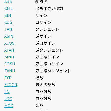
ABS
絶対値
CEIL
最も小さい整数
SIN
サイン
COS
コサイン
TAN
タンジェント
ASIN
逆サイン
ACOS
逆コサイン
ATAN
逆タンジェント
SINH
双曲線サイン
COSH
双曲線コサイン
TANH
双曲線タンジェント
EXP
指数
FLOOR
最大の整数
LN
自然対数
LOG
自然対数
MOD
余り