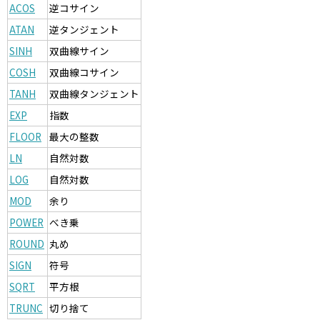
ACOS
逆コサイン
ATAN
逆タンジェント
SINH
双曲線サイン
COSH
双曲線コサイン
TANH
双曲線タンジェント
EXP
指数
FLOOR
最大の整数
LN
自然対数
LOG
自然対数
MOD
余り
POWER
べき乗
ROUND
丸め
SIGN
符号
SQRT
平方根
TRUNC
切り捨て