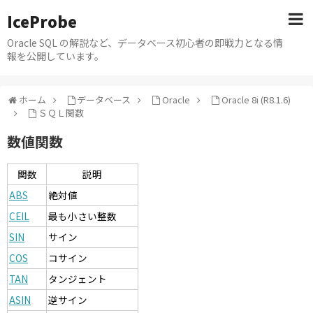
IceProbe
Oracle SQL の解説など、データベース初心者の即戦力となる情
報を公開しています。
ホーム
データベース
Oracle
Oracle 8i (R8.1.6)
ＳＱＬ関数
数値関数
関数
説明
ABS
絶対値
CEIL
最も小さい整数
SIN
サイン
COS
コサイン
TAN
タンジェント
ASIN
逆サイン