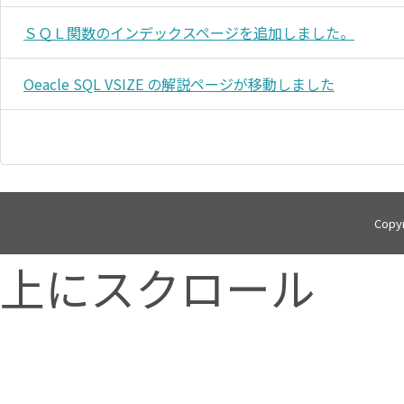
ＳＱＬ関数のインデックスページを追加しました。
Oeacle SQL VSIZE の解説ページが移動しました
Copy
上にスクロール